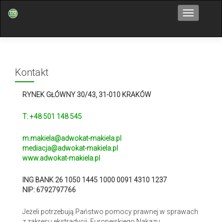
Przełącz n
Kontakt
RYNEK GŁÓWNY 30/43, 31-010 KRAKÓW
T: +48 501 148 545
m.makiela@adwokat-makiela.pl
mediacja@adwokat-makiela.pl
www.adwokat-makiela.pl
ING BANK 26 1050 1445 1000 0091 4310 1237
NIP: 6792797766
Jeżeli potrzebują Państwo pomocy prawnej w sprawach
z zakresu ekstradycji, Europejskiego Nakazu