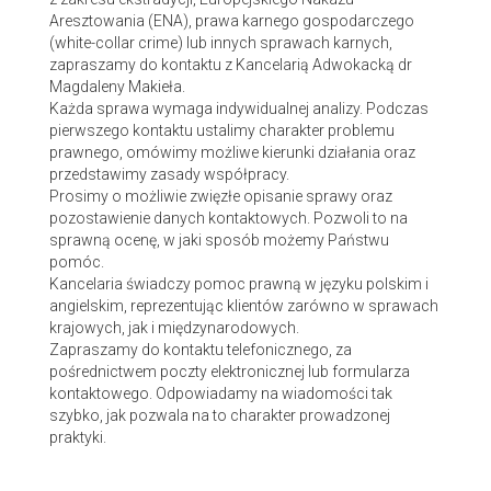
Aresztowania (ENA), prawa karnego gospodarczego
(white-collar crime) lub innych sprawach karnych,
zapraszamy do kontaktu z Kancelarią Adwokacką dr
Magdaleny Makieła.
Każda sprawa wymaga indywidualnej analizy. Podczas
pierwszego kontaktu ustalimy charakter problemu
prawnego, omówimy możliwe kierunki działania oraz
przedstawimy zasady współpracy.
Prosimy o możliwie zwięzłe opisanie sprawy oraz
pozostawienie danych kontaktowych. Pozwoli to na
sprawną ocenę, w jaki sposób możemy Państwu
pomóc.
Kancelaria świadczy pomoc prawną w języku polskim i
angielskim, reprezentując klientów zarówno w sprawach
krajowych, jak i międzynarodowych.
Zapraszamy do kontaktu telefonicznego, za
pośrednictwem poczty elektronicznej lub formularza
kontaktowego. Odpowiadamy na wiadomości tak
szybko, jak pozwala na to charakter prowadzonej
praktyki.