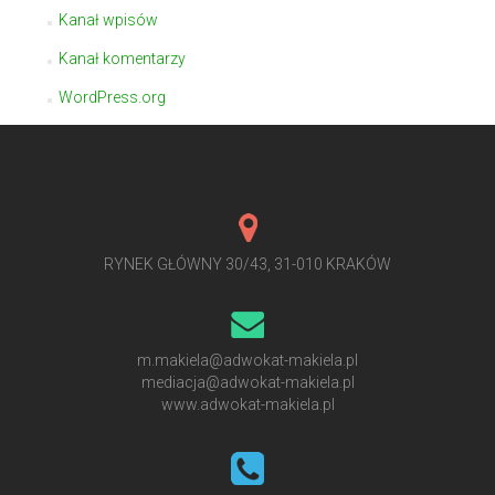
Kanał wpisów
Kanał komentarzy
WordPress.org
RYNEK GŁÓWNY 30/43, 31-010 KRAKÓW
m.makiela@adwokat-makiela.pl
mediacja@adwokat-makiela.pl
www.adwokat-makiela.pl