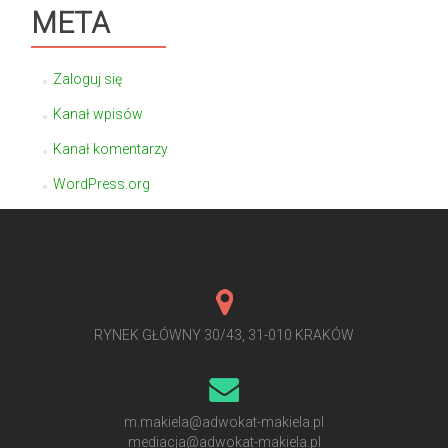
META
Zaloguj się
Kanał wpisów
Kanał komentarzy
WordPress.org
RYNEK GŁÓWNY 30/43, 31-010 KRAKÓW
m.makiela@adwokat-makiela.pl
mediacja@adwokat-makiela.pl