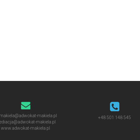
makiela@adwokat-makiela.pl
+48 501 148 545
diacja@adwokat-makiela.pl
www.adwokat-makiela.pl