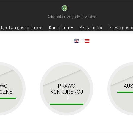
stępstwa gospodarcze
Kancelaria
Aktualności
Prawo gosp
Kontakt
AWO
PRAWO
AUS
CZNE
KONKURENCJ
I