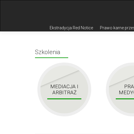
Przejdź do treści
Ekstradycja Red Notice
Prawo karne prze
Szkolenia
MEDIACJA I
PR
ARBITRAŻ
MEDY