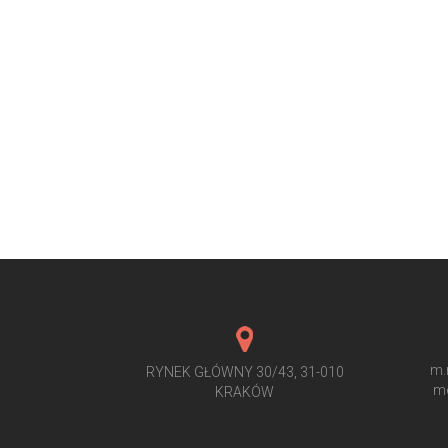
m.
RYNEK GŁÓWNY 30/43, 31-010
me
KRAKÓW