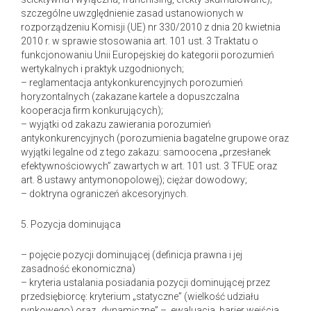
szczególne uwzględnienie zasad ustanowionych w
rozporządzeniu Komisji (UE) nr 330/2010 z dnia 20 kwietnia
2010 r. w sprawie stosowania art. 101 ust. 3 Traktatu o
funkcjonowaniu Unii Europejskiej do kategorii porozumień
wertykalnych i praktyk uzgodnionych;
– reglamentacja antykonkurencyjnych porozumień
horyzontalnych (zakazane kartele a dopuszczalna
kooperacja firm konkurujących);
– wyjątki od zakazu zawierania porozumień
antykonkurencyjnych (porozumienia bagatelne grupowe oraz
wyjątki legalne od z tego zakazu: samoocena „przesłanek
efektywnościowych” zawartych w art. 101 ust. 3 TFUE oraz
art. 8 ustawy antymonopolowej); ciężar dowodowy;
– doktryna ograniczeń akcesoryjnych.
5. Pozycja dominująca
– pojęcie pozycji dominującej (definicja prawna i jej
zasadność ekonomiczna)
– kryteria ustalania posiadania pozycji dominującej przez
przedsiębiorcę: kryterium „statyczne” (wielkość udziału
rynkowego) oraz „dynamiczne” – ewaluacja barier wejścia