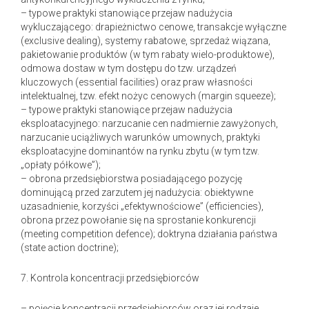
– typowe praktyki stanowiące przejaw nadużycia
wykluczającego: drapieżnictwo cenowe, transakcje wyłączne
(exclusive dealing), systemy rabatowe, sprzedaż wiązana,
pakietowanie produktów (w tym rabaty wielo-produktowe),
odmowa dostaw w tym dostępu do tzw. urządzeń
kluczowych (essential facilities) oraz praw własności
intelektualnej, tzw. efekt nożyc cenowych (margin squeeze);
– typowe praktyki stanowiące przejaw nadużycia
eksploatacyjnego: narzucanie cen nadmiernie zawyżonych,
narzucanie uciążliwych warunków umownych, praktyki
eksploatacyjne dominantów na rynku zbytu (w tym tzw.
„opłaty półkowe”);
– obrona przedsiębiorstwa posiadającego pozycję
dominującą przed zarzutem jej nadużycia: obiektywne
uzasadnienie, korzyści „efektywnościowe” (efficiencies),
obrona przez powołanie się na sprostanie konkurencji
(meeting competition defence); doktryna działania państwa
(state action doctrine);
7. Kontrola koncentracji przedsiębiorców
– pojęcie koncentracji przedsiębiorców oraz jej rodzaje