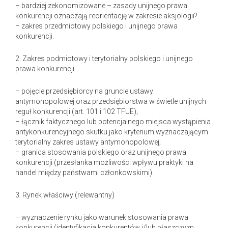
– bardziej zekonomizowane – zasady unijnego prawa
konkurencji oznaczają reorientację w zakresie aksjologii?
– zakres przedmiotowy polskiego i unijnego prawa
konkurencji.
2. Zakres podmiotowy i terytorialny polskiego i unijnego
prawa konkurencji
– pojęcie przedsiębiorcy na gruncie ustawy
antymonopolowej oraz przedsiębiorstwa w świetle unijnych
reguł konkurencji (art. 101 i 102 TFUE);
– łącznik faktycznego lub potencjalnego miejsca wystąpienia
antykonkurencyjnego skutku jako kryterium wyznaczającym
terytorialny zakres ustawy antymonopolowej;
– granica stosowania polskiego oraz unijnego prawa
konkurencji (przesłanka możliwości wpływu praktyki na
handel między państwami członkowskimi).
3. Rynek właściwy (relewantny)
– wyznaczenie rynku jako warunek stosowania prawa
konkurencji (identyfikacja konkurentów i/lub płaszczyzn