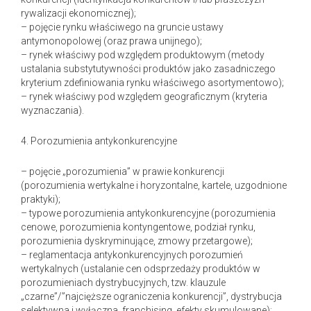
rywalizacji ekonomicznej);
– pojęcie rynku właściwego na gruncie ustawy
antymonopolowej (oraz prawa unijnego);
– rynek właściwy pod względem produktowym (metody
ustalania substytutywności produktów jako zasadniczego
kryterium zdefiniowania rynku właściwego asortymentowo);
– rynek właściwy pod względem geograficznym (kryteria
wyznaczania).
4. Porozumienia antykonkurencyjne
– pojęcie „porozumienia” w prawie konkurencji
(porozumienia wertykalne i horyzontalne, kartele, uzgodnione
praktyki);
– typowe porozumienia antykonkurencyjne (porozumienia
cenowe, porozumienia kontyngentowe, podział rynku,
porozumienia dyskryminujące, zmowy przetargowe);
– reglamentacja antykonkurencyjnych porozumień
wertykalnych (ustalanie cen odsprzedaży produktów w
porozumieniach dystrybucyjnych, tzw. klauzule
„czarne”/”najcięższe ograniczenia konkurencji”, dystrybucja
selektywna i wyłączna, franchising, efekty skumulowane);