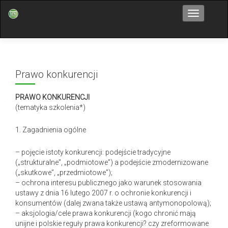
Przełącz n
Prawo konkurencji
PRAWO KONKURENCJI
(tematyka szkolenia*)
1. Zagadnienia ogólne
– pojęcie istoty konkurencji: podejście tradycyjne
(„strukturalne”, „podmiotowe”) a podejście zmodernizowane
(„skutkowe”, „przedmiotowe”);
– ochrona interesu publicznego jako warunek stosowania
ustawy z dnia 16 lutego 2007 r. o ochronie konkurencji i
konsumentów (dalej zwana także ustawą antymonopolową);
– aksjologia/cele prawa konkurencji (kogo chronić mają
unijne i polskie reguły prawa konkurencji? czy zreformowane