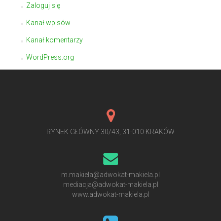
Zaloguj się
Kanał wpisów
Kanał komentarzy
WordPress.org
RYNEK GŁÓWNY 30/43, 31-010 KRAKÓW
m.makiela@adwokat-makiela.pl
mediacja@adwokat-makiela.pl
www.adwokat-makiela.pl