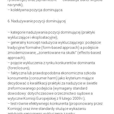
na rynek);
– kolektywna pozycja dominująca.
6. Nadużywanie pozycji dominującej
– kategorie nadużywania pozycji dominującej (praktyki
wykluczające i eksploatacyjne);
– generalny koncept nadużycia wykluczającego: podejście
tradycyjne/formalne (form-based approach) a podejście
zmodernizowane, „zorientowane na skutki” (effects-based
approach);
– pojęcie wykluczenia z rynku konkurentów dominanta
(foreclosure);
– faktyczna lub prawdopodobna ekonomiczna szkoda
konsumenta (consumer harm) jako kryterium mające
decydować o kwalifikacji praktyki za nadużycie w świetle
zreformowanego podejścia (wymagany standard
dowodowy: dotychczasowe orzecznictwo sądowe a
wytyczne Komisji Europejskiej z 9 lutego 2009 r.);
– test równie efektywnego konkurenta (proponowany przez
Komisję) oraz inne standardy służące wykazaniu
antykonkurencyjnego wykluczenia z rynku;