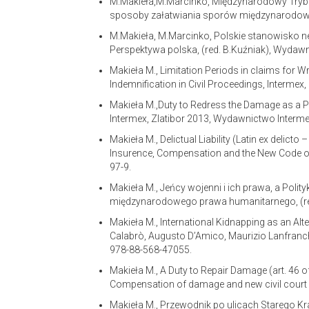
M.Makieła,M.Marcinko, Międzynarodowy Trybuna
sposoby załatwiania sporów międzynarodowych
M.Makieła, M.Marcinko, Polskie stanowisko n
Perspektywa polska, (red. B.Kuźniak), Wydawn
Makieła M., Limitation Periods in claims for W
Indemnification in Civil Proceedings, Interme
Makieła M.,Duty to Redress the Damage as a 
Intermex, Zlatibor 2013, Wydawnictwo Intermex
Makieła M., Delictual Liability (Latin ex delicto
Insurence, Compensation and the New Code of C
97-9.
Makieła M., Jeńcy wojenni i ich prawa, a Po
międzynarodowego prawa humanitarnego, (red
Makieła M., International Kidnapping as an Alter
Calabrò, Augusto D’Amico, Maurizio Lanfranchi,
978-88-568-47055.
Makieła M., A Duty to Repair Damage (art. 46 o
Compensation of damage and new civil court pr
Makieła M., Przewodnik po ulicach Starego Kr