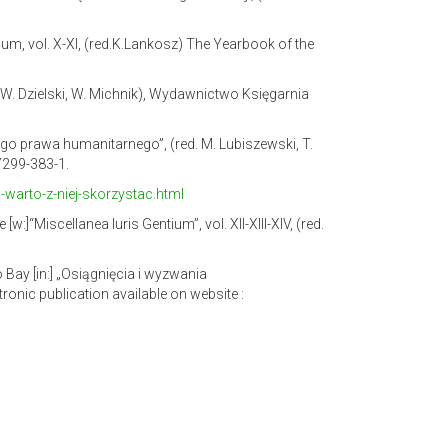
um, vol. X-XI, (red.K.Lankosz) The Yearbook of the
. W. Dzielski, W. Michnik), Wydawnictwo Księgarnia
o prawa humanitarnego”, (red. M. Lubiszewski, T.
7299-383-1.
-warto-z-niej-skorzystac.html
:]“Miscellanea Iuris Gentium”, vol. XII-XIII-XIV, (red.
ay [in:] „Osiągnięcia i wyzwania
nic publication available on website :