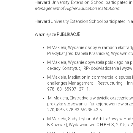
Harvard University Extension School participated 
Management of Higher Education Institutions;
Harvard University Extension School participated in
Ważniejsze
PUBLIKACJE
M.Makieła, Wydanie osoby w ramach ekstrady
Praktyka”,(red. Izabela Kraśnicka), Wydawnic
M.Makieła, Wydanie obywatela polskiego na p
dekady Konstytucji RP- doświadczenia i wyzw
M.Makieła, Mediation in commercial disputes i
challenges Management – Restructuring – Inno
978–83–65907–27–1.
M. Makieła, Ekstradycja w świetle orzecznic
praktyka stosowania i funkcjonowanie w prze
270, ISBN:978-83-65235-43-5.
M.Makieła, Stały Trybunał Arbitrażowy w Had
B.Kuźniak), Wydawnictwo C.H.BECK, 2015,s. 2