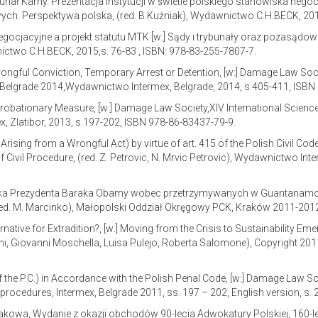
ł Karny. Prezentacja instytucji w świetle polskiego stanowiska negoc
. Perspektywa polska, (red. B.Kuźniak), Wydawnictwo C.H.BECK, 2015,
egocjacyjne a projekt statutu MTK [w:] Sądy i trybunały oraz pozasą
ictwo C.H.BECK, 2015,s. 76-83 , ISBN: 978-83-255-7807-7.
rongful Conviction, Temporary Arrest or Detention, [w:] Damage Law Soci
x, Belgrade 2014,Wydawnictwo Intermex, Belgrade, 2014, s.405-411, ISB
Probationary Measure, [w:] Damage Law Society,XIV International Scien
, Zlatibor, 2013, s.197-202, ISBN 978-86-83437-79-9.
 – Arising from a Wrongful Act) by virtue of art. 415 of the Polish Civil Cod
ivil Procedure, (red. Z. Petrovic, N. Mrvic Petrovic), Wydawnictwo Inte
lityka Prezydenta Baraka Obamy wobec przetrzymywanych w Guantanamo B
. M. Marcinko), Małopolski Oddział Okręgowy PCK, Kraków 2011-2012, 
native for Extradition?, [w:] Moving from the Crisis to Sustainability Emer
 Giovanni Moschella, Luisa Pulejo, Roberta Salomone), Copyright 2011 by 
f the P.C.) in Accordance with the Polish Penal Code, [w:] Damage Law Soc
ocedures, Intermex, Belgrade 2011, ss. 197 – 202, English version, s. 
akowa, Wydanie z okazji obchodów 90-lecia Adwokatury Polskiej, 160-l