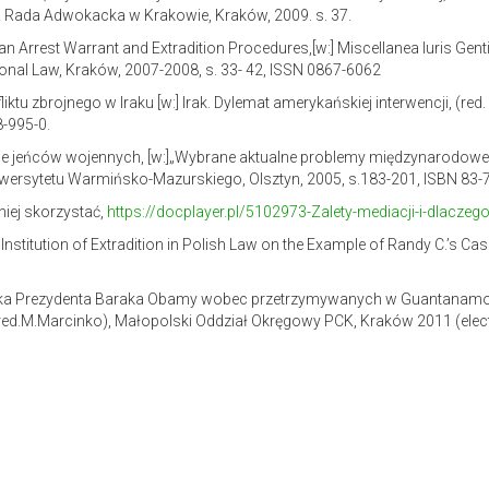
 Rada Adwokacka w Krakowie, Kraków, 2009. s. 37.
n Arrest Warrant and Extradition Procedures,[w:] Miscellanea Iuris Genti
ational Law, Kraków, 2007-2008, s. 33- 42, ISSN 0867-6062
tu zbrojnego w Iraku [w:] Irak. Dylemat amerykańskiej interwencji, (red
8-995-0.
ie jeńców wojennych, [w:]„Wybrane aktualne problemy międzynarodoweg
ersytetu Warmińsko-Mazurskiego, Olsztyn, 2005, s.183-201, ISBN 83-
niej skorzystać,
https://docplayer.pl/5102973-Zalety-mediacji-i-dlaczego
nstitution of Extradition in Polish Law on the Example of Randy C.’s Case [w
lityka Prezydenta Baraka Obamy wobec przetrzymywanych w Guantanamo B
.M.Marcinko), Małopolski Oddział Okręgowy PCK, Kraków 2011 (electro