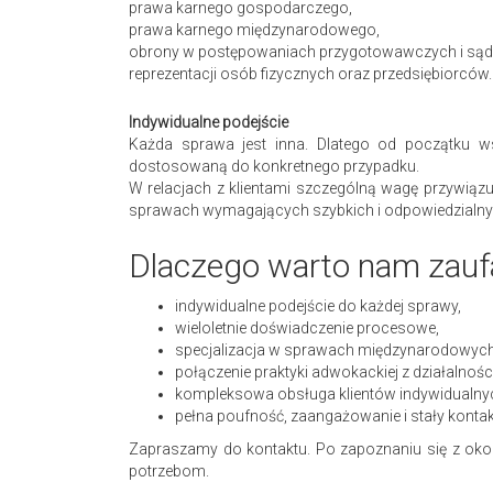
prawa karnego gospodarczego,
prawa karnego międzynarodowego,
obrony w postępowaniach przygotowawczych i są
reprezentacji osób fizycznych oraz przedsiębiorców.
Indywidualne podejście
Każda sprawa jest inna. Dlatego od początku ws
dostosowaną do konkretnego przypadku.
W relacjach z klientami szczególną wagę przywiązu
sprawach wymagających szybkich i odpowiedzialnyc
Dlaczego warto nam zauf
indywidualne podejście do każdej sprawy,
wieloletnie doświadczenie procesowe,
specjalizacja w sprawach międzynarodowych, 
połączenie praktyki adwokackiej z działalnoś
kompleksowa obsługa klientów indywidualnyc
pełna poufność, zaangażowanie i stały kontakt
Zapraszamy do kontaktu. Po zapoznaniu się z oko
potrzebom.