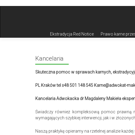
Przejdź do treści
Ekstradycja Red Notice
Prawo karne prze
Kancelaria
Skuteczna pomoc w sprawach karnych, ekstradycyjny
PL Kraków tel ±48 501 148 545 Karne@adwokat-maki
Kancelaria Adwokacka dr Magdaleny Makieła ekspert
Świadczy również kompleksową pomoc prawną na 
wymagających szybkiej interwencji, jak i w złożo
Naszą praktykę opieramy na rzetelnej analizie każdej