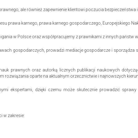
u prawnego, ale również zapewnienie klientowi poczucia bezpieczeństwa i
akresu prawa karnego, prawa karnego gospodarczego, Europejskiego Nak
ścigania w Polsce oraz współpracujemy z prawnikami z innych państw
wach gospodarczych, prowadzi mediacje gospodarcze i sporządza spe
auk prawnych oraz autorką licznych publikacji naukowych dotycząc
m rozwiązania oparte na aktualnym orzecznictwie i najnowszych kieru
znymi ekspertami, dzięki czemu może skutecznie prowadzić spraw
 w zakresie: