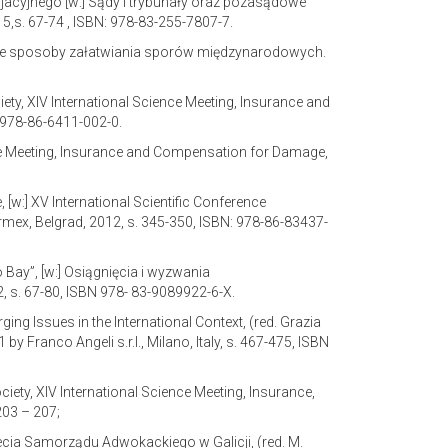
jacyjnego [w:] Sądy i trybunały oraz pozasądowe
s. 67-74 , ISBN: 978-83-255-7807-7.
dowe sposoby załatwiania sporów międzynarodowych.
ety, XIV International Science Meeting, Insurance and
N 978-86-6411-002-0.
ce Meeting, Insurance and Compensation for Damage,
e, [w:] XV International Scientific Conference
rmex, Belgrad, 2012, s. 345-350, ISBN: 978-86-83437-
ay”, [w:] Osiągnięcia i wyzwania
s. 67-80, ISBN 978- 83-9089922-6-X.
ging Issues in the International Context, (red. Grazia
Franco Angeli s.r.l., Milano, Italy, s. 467-475, ISBN
iety, XIV International Science Meeting, Insurance,
203 – 207;
ecia Samorządu Adwokackiego w Galicji, (red. M.