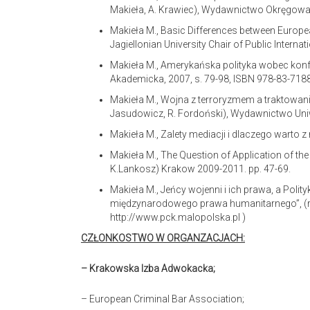
Makieła, A. Krawiec), Wydawnictwo Okręgowa
Makieła M., Basic Differences between Europea
Jagiellonian University Chair of Public Intern
Makieła M., Amerykańska polityka wobec konflik
Akademicka, 2007, s. 79-98, ISBN 978-83-718
Makieła M., Wojna z terroryzmem a traktowan
Jasudowicz, R. Fordoński), Wydawnictwo Uniw
Makieła M., Zalety mediacji i dlaczego warto z 
Makieła M., The Question of Application of the I
K.Lankosz) Krakow 2009-2011. pp. 47-69.
Makieła M., Jeńcy wojenni i ich prawa, a Po
międzynarodowego prawa humanitarnego”, (red
http://www.pck.malopolska.pl )
CZŁONKOSTWO W ORGANZACJACH:
– Krakowska Izba Adwokacka;
– European Criminal Bar Association;