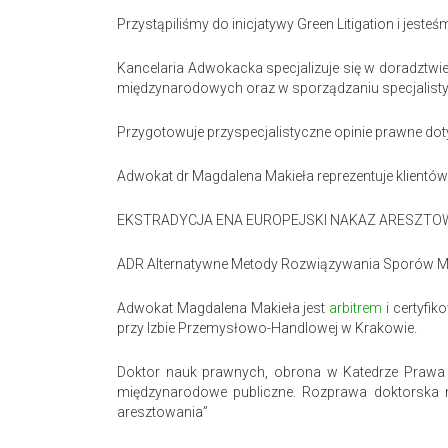
Przystąpiliśmy do inicjatywy Green Litigation i jest
Kancelaria Adwokacka specjalizuje się w doradztw
międzynarodowych oraz w sporządzaniu specjalistycz
Przygotowuje przyspecjalistyczne opinie prawne doty
Adwokat dr Magdalena Makieła reprezentuje klientó
EKSTRADYCJA ENA EUROPEJSKI NAKAZ ARESZT
ADR Alternatywne Metody Rozwiązywania Sporów Me
Adwokat Magdalena Makieła jest
arbitrem
i certyfi
przy Izbie Przemysłowo-Handlowej w Krakowie.
Doktor nauk prawnych, obrona w Katedrze Prawa M
międzynarodowe publiczne. Rozprawa doktorska n
aresztowania”