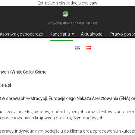
Extradition ekstradycja ena eaw
stępstwa gospodarcze
Kancelaria
Aktualności
Prawo gosp
Kontakt
ch i White Collar Crime
ela.pl
 w sprawach ekstradycji, Europejskiego Nakazu Aresztowania (ENA) ora
rzecz przedsiębiorców, osób fizycznych oraz klientów zagrani
nych postępowaniach krajowych oraz międzynarodowych.
 sprawy, indywidualnym podejściu do klienta oraz opracowaniu skutecznej