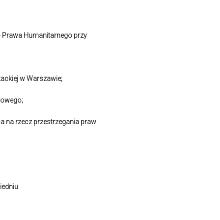
 Prawa
Humanitarnego
przy
kackiej w Warszawie;
dowego;
a na rzecz przestrzegania praw
iedniu