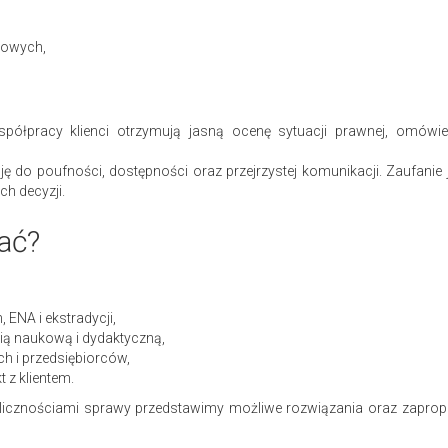
dowych,
półpracy klienci otrzymują jasną ocenę sytuacji prawnej, omówien
ję do poufności, dostępności oraz przejrzystej komunikacji. Zaufani
h decyzji.
ać?
ENA i ekstradycji,
cią naukową i dydaktyczną,
h i przedsiębiorców,
 z klientem.
licznościami sprawy przedstawimy możliwe rozwiązania oraz zapropo