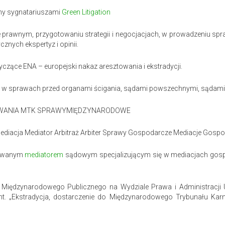
eśmy sygnatariuszami
Green Litigation
ie prawnym, przygotowaniu strategii i negocjacjach, w prowadzeniu s
nych ekspertyz i opinii.
czące ENA – europejski nakaz aresztowania i ekstradycji.
w w sprawach przed organami ścigania, sądami powszechnymi, sądami p
OWANIA MTK SPRAWYMIĘDZYNARODOWE
diacja Mediator Arbitraż Arbiter Sprawy Gospodarcze Mediacje Gosp
kowanym
mediatorem
sądowym specjalizującym się w mediacjach gos
iędzynarodowego Publicznego na Wydziale Prawa i Administracji Un
t. „Ekstradycja, dostarczenie do Międzynarodowego Trybunału Kar