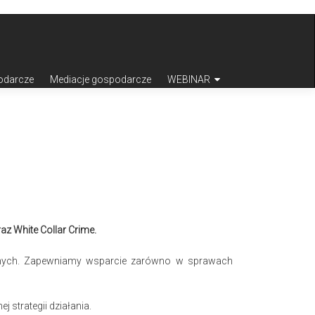
odarcze
Mediacje gospodarcze
WEBINAR
z White Collar Crime.
cznych. Zapewniamy wsparcie zarówno w sprawach
 strategii działania.