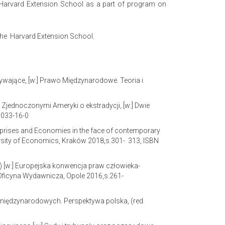
 Harvard Extension School as a part of program on
 the Harvard Extension School.
wające, [w:] Prawo Międzynarodowe. Teoria i
Zjednoczonymi Ameryki o ekstradycji, [w:] Dwie
6033-16-0
terprises and Economies in the face of contemporary
ersity of Economics, Kraków 2018,s.301- 313, ISBN
) [w:] Europejska konwencja praw człowieka-
Oficyna Wydawnicza, Opole 2016,s.261-
 międzynarodowych. Perspektywa polska, (red.