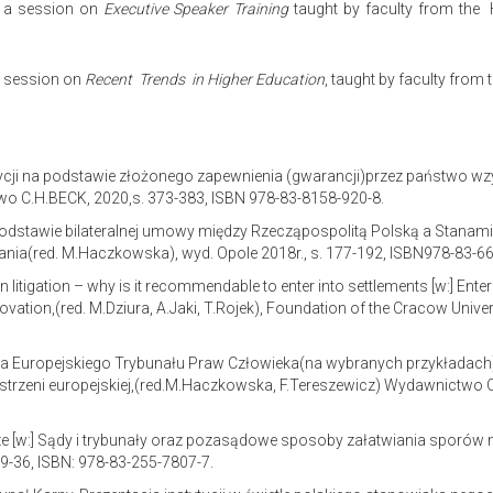
in a session on
Executive Speaker Training
taught by faculty from the
 a session on
Recent Trends in Higher Education
, taught by faculty from
cji na podstawie złożonego zapewnienia (gwarancji)przez państwo wzy
two C.H.BECK, 2020,s. 373-383, ISBN 978-83-8158-920-8.
odstawie bilateralnej umowy między Rzecząpospolitą Polską a Stanami 
ania(red. M.Haczkowska), wyd. Opole 2018r., s. 177-192, ISBN978-83-6
n litigation – why is it recommendable to enter into settlements [w:] En
vation,(red. M.Dziura, A.Jaki, T.Rojek), Foundation of the Cracow Univ
twa Europejskiego Trybunału Praw Człowieka(na wybranych przykładach
strzeni europejskiej,(red.M.Haczkowska, F.Tereszewicz) Wydawnictwo 
ze [w:] Sądy i trybunały oraz pozasądowe sposoby załatwiania sporów
9-36, ISBN: 978-83-255-7807-7.