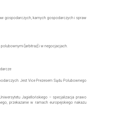
praw gospodarczych, karnych gospodarczych i spraw
olubownymi [arbitraż] i w negocjacjach.
odarcze
podarczych. Jest Vice Prezesem Sądu Polubownego
iwersytetu Jagiellońskiego – specjalizacja prawo
nego, przekazanie w ramach europejskiego nakazu