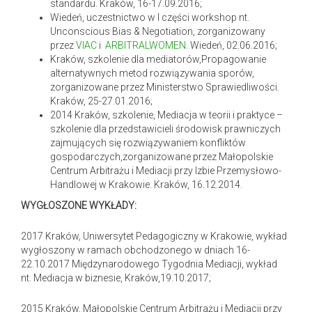
standardu. Kraków, 16-17.09.2016;
Wiedeń, uczestnictwo w I części workshop nt.
Unconscious Bias & Negotiation, zorganizowany
przez
VIAC
i
ARBITRALWOMEN
. Wiedeń, 02.06.2016;
Kraków, szkolenie dla mediatorów,Propagowanie
alternatywnych metod rozwiązywania sporów,
zorganizowane przez Ministerstwo Sprawiedliwości.
Kraków, 25-27.01.2016;
2014 Kraków, szkolenie, Mediacja w teorii i praktyce –
szkolenie dla przedstawicieli środowisk prawniczych
zajmujących się rozwiązywaniem konfliktów
gospodarczych,zorganizowane przez Małopolskie
Centrum Arbitrażu i Mediacji przy Izbie Przemysłowo-
Handlowej w Krakowie. Kraków, 16.12.2014.
WYGŁOSZONE WYKŁADY:
2017 Kraków, Uniwersytet Pedagogiczny w Krakowie, wykład
wygłoszony w ramach obchodzonego w dniach 16-
22.10.2017 Międzynarodowego Tygodnia Mediacji, wykład
nt. Mediacja w biznesie, Kraków,19.10.2017;
2015 Kraków, Małopolskie Centrum Arbitrażu i Mediacji przy