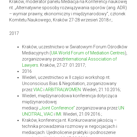
Kraków, moderator panelu Mediacja na Konferencji naukowej
nt. „Alternatywne sposoby rozwiązywania sporów (ang. ADR)
– wymiar prawny, ekonomiczny i międzynarodowy”, członek
Komitetu Naukowego, Kraków 27-28 wrzesień 2018 r.;
2017
Kraków, uczestnictwo w Światowym Forum Ośrodków
Mediacyjnych (
UIA World Forum of Mediation Centres
),
zorganizowany przez
International Association of
Lawyers
. Kraków, 27-27 .01.2017;
2016
Wiedeń, uczestnictwo w II części workshop nt.
Unconscious Bias & Negotiation, zorganizowany
przez
VIAC
i
ARBITRALWOMEN
. Wiedeń, 21.10.2016;
Wiedeń, międzynarodowa konferencja dotycząca
międzynarodowej
mediacji
„Joint
Conference”
zorganizowana przez
UN
UNCITRAL,
VIAC
i
IMI
. Wiedeń, 21.09.2016.;
Kraków, konferencja nt. Konkurowanie jakością –
technika prowadzenia rozmowy w negocjacjach i
mediacjach. Ujednolicenie praktyki i podnoszenie