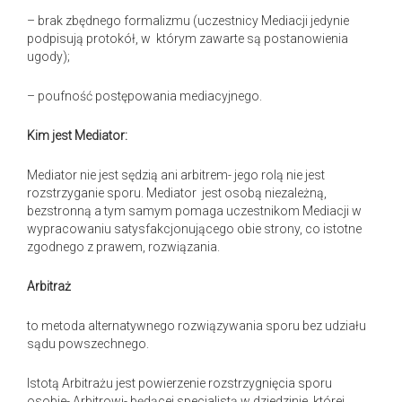
– brak zbędnego formalizmu (uczestnicy Mediacji jedynie
podpisują protokół, w którym zawarte są postanowienia
ugody);
– poufność postępowania mediacyjnego.
Kim jest Mediator:
Mediator nie jest sędzią ani arbitrem- jego rolą nie jest
rozstrzyganie sporu. Mediator jest osobą niezależną,
bezstronną a tym samym pomaga uczestnikom Mediacji w
wypracowaniu satysfakcjonującego obie strony, co istotne
zgodnego z prawem, rozwiązania.
Arbitraż
to metoda alternatywnego rozwiązywania sporu bez udziału
sądu powszechnego.
Istotą Arbitrażu jest powierzenie rozstrzygnięcia sporu
osobie- Arbitrowi- będącej specjalistą w dziedzinie, której