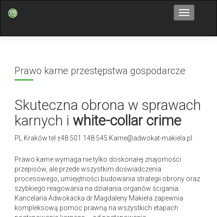
Przełącz n
Prawo karne przestępstwa gospodarcze
Skuteczna obrona w sprawach
karnych i
white-collar crime
PL Kraków tel ±48 501 148 545 Karne@adwokat-makiela.pl
Prawo karne wymaga nie tylko doskonałej znajomości
przepisów, ale przede wszystkim doświadczenia
procesowego, umiejętności budowania strategii obrony oraz
szybkiego reagowania na działania organów ścigania.
Kancelaria Adwokacka dr Magdaleny Makieła zapewnia
kompleksową pomoc prawną na wszystkich etapach