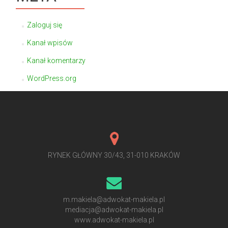
Zaloguj się
Kanał wpisów
Kanał komentarzy
WordPress.org
RYNEK GŁÓWNY 30/43, 31-010 KRAKÓW
m.makiela@adwokat-makiela.pl
mediacja@adwokat-makiela.pl
www.adwokat-makiela.pl