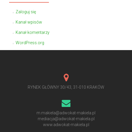
Zaloguj się
Kanał wpisów
Kanał komentarzy
WordPress.org
RYNEK GŁÓWNY 30/43, 31-010 KRAKÓW
m.makiela@adwokat-makiela.pl
mediacja@adwokat-makiela.pl
www.adwokat-makiela.pl