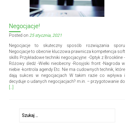
Negocjacje!
Posted on
25 stycznia, 2021
Negocjacje to skuteczny sposób rozwiązania sporu
Negocjacje to obecnie kluczowa prawnicza kompetencja soft
skills Przykładowe techniki negocjacyjne: -Optyk z Brookline -
Różowy śledź -Wielki nieobecny -Rosyjski front -Nagroda w
niebie -kontrola agendy Etc. Nie ma cudownych technik, które
dają sukces w negocjacjach W takim razie co wpływa i
Rea
decyduje o udanych negocjacjach? m.in. – przygotowanie do
mor
[…]
abou
Nego
Szukaj: