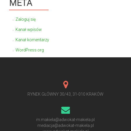
META
Zaloguj się
Kanał wpisów
Kanał komentarzy
WordPress.org
RYNEK GŁÓWNY 30/43, 31-010 KRAKÓW
m.makiela@adwokat-makiela.pl
mediacja@adwokat-makiela.pl