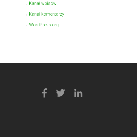
Kanał wpisów
Kanał komentarzy
WordPress.org
Link
Link
Link
do
do
do
Facebooka
Tweetera
Linkedin