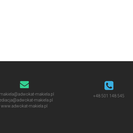
makiela@adwokat-makiela.pl
+48 501 148 545
diacja@adwokat-makiela.pl
www.adwokat-makiela.pl