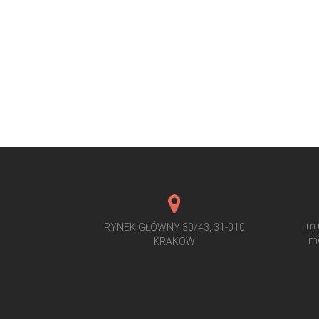
m.
RYNEK GŁÓWNY 30/43, 31-010
me
KRAKÓW