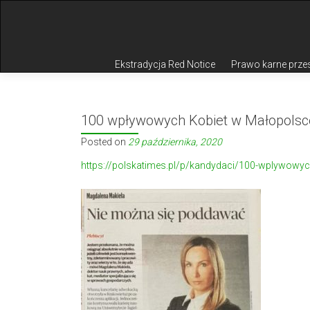
Przejdź do treści
Ekstradycja Red Notice
Prawo karne prze
100 wpływowych Kobiet w Małopolsc
Posted on
29 października, 2020
https://polskatimes.pl/p/kandydaci/100-wplywowy