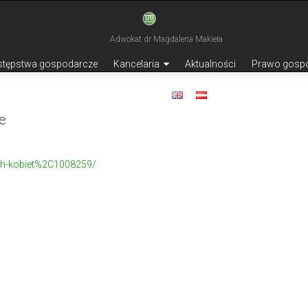
stępstwa gospodarcze
Kancelaria
Aktualności
Prawo gosp
Kontakt
e
ch-kobiet%2C1008259/