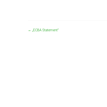
←
„ECBA Statement”
Zobacz wpisy