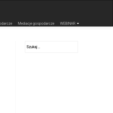
odarcze
Mediacje gospodarcze
WEBINAR
Szukaj: