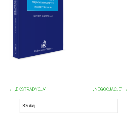
←
„EKSTRADYCJA”
„NEGOCJACJE”
→
Zobacz wpisy
Szukaj: