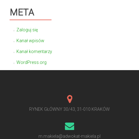
META
Zaloguj się
Kanał wpisów
Kanał komentarzy
WordPress.org
RYNEK GŁÓWNY 30/43, 31-010 KRAKÓW
m.makiela@adwokat-makiela.pl