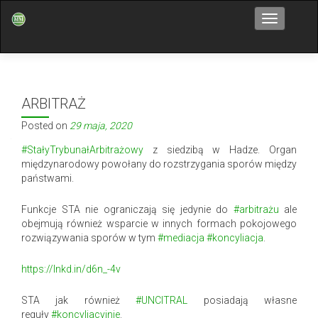
Przełącz n
ARBITRAŻ
Posted on
29 maja, 2020
#StałyTrybunałArbitrażowy
z siedzibą w Hadze. Organ
międzynarodowy powołany do rozstrzygania sporów między
państwami.
Funkcje STA nie ograniczają się jedynie do
#arbitrażu
ale
obejmują również wsparcie w innych formach pokojowego
rozwiązywania sporów w tym
#mediacja
#koncyliacja
.
https://lnkd.in/d6n_-4v
STA jak również
#UNCITRAL
posiadają własne
reguły
#koncyliacyjnie
.