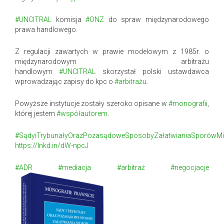
#UNCITRAL
komisja
#ONZ
do spraw międzynarodowego
prawa handlowego.
Z regulacji zawartych w prawie modelowym z 1985r. o
międzynarodowym arbitrażu
handlowym
#UNCITRAL
skorzystał polski ustawdawca
wprowadzając zapisy do kpc o
#arbitrażu
.
Powyższe instytucje zostały szeroko opisane w
#monografii
,
której jestem
#współautorem
.
#SądyiTrybunałyOrazPozasądoweSposobyZałatwianiaSporówM
https://lnkd.in/dW-npcJ
#ADR
#mediacja
#arbitraż
#negocjacje