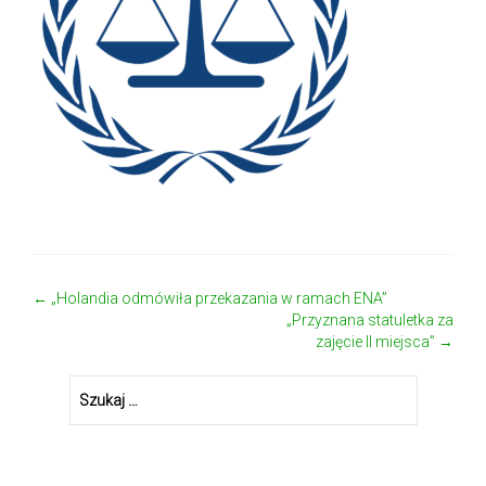
←
„Holandia odmówiła przekazania w ramach ENA”
Zobacz wpisy
„Przyznana statuletka za
zajęcie II miejsca”
→
Szukaj: