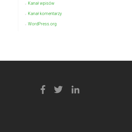
Kanał wpisów
Kanał komentarzy
WordPress.org
Link
Link
Link
do
do
do
Facebooka
Tweetera
Linkedin