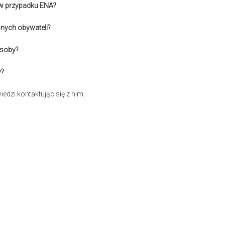
 w przypadku ENA?
nych obywateli?
osoby?
y?
edzi kontaktując się z nim.