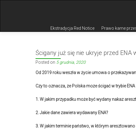
Przejdź do treści
Ekstradycja Red Notice
Prawo karne prze
Ścigany już się nie ukryje przed ENA w
Posted on
5 grudnia, 2020
Od 2019 roku weszła w życie umowa o przekazywani
Czy to oznacza, że Polska
może ścigać w trybie ENA
1. W jakim przypadku może być wydany nakaz aresz
2. Jakie dane zawiera wydawany ENA?
3. W jakim terminie państwo, w którym aresztowan