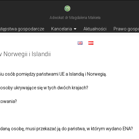
stępstwa gospodarcze
Kancelaria
Aktualności
Prawo gosp
Kontakt
 Norwegii i Islandii
u osób pomiędzy państwami UE a Islandią i Norwegią.
 osoby ukrywające się w tych dwóch krajach?
towania?
o daną osobę, musi przekazać ją do państwa, w którym wydano ENA?