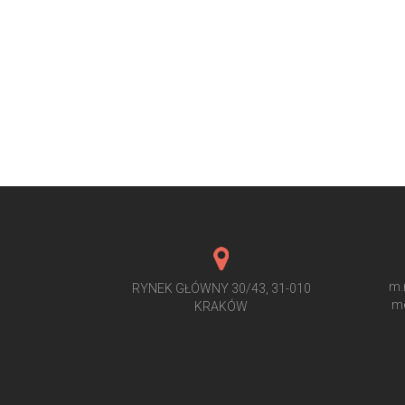
m.
RYNEK GŁÓWNY 30/43, 31-010
me
KRAKÓW