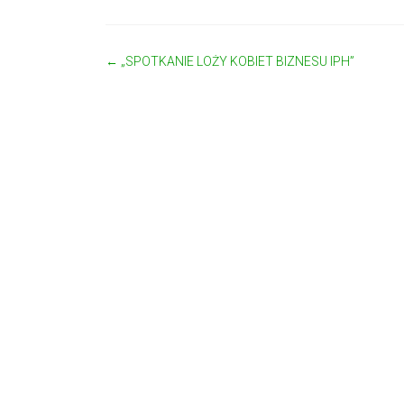
←
„SPOTKANIE LOŻY KOBIET BIZNESU IPH”
Zobacz wpisy