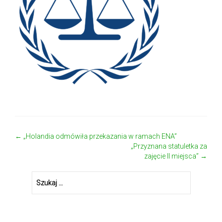
←
„Holandia odmówiła przekazania w ramach ENA”
Zobacz wpisy
„Przyznana statuletka za
zajęcie II miejsca”
→
Szukaj: